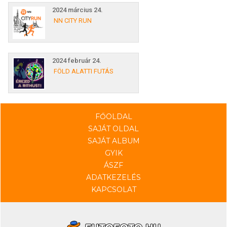
2024 március 24.
NN CITY RUN
2024 február 24.
FÖLD ALATTI FUTÁS
FŐOLDAL
SAJÁT OLDAL
SAJÁT ALBUM
GYIK
ÁSZF
ADATKEZELÉS
KAPCSOLAT