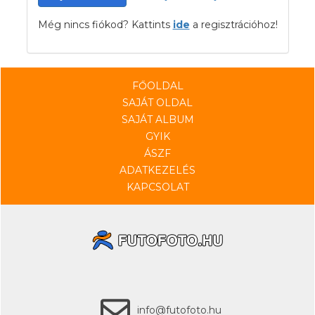
Még nincs fiókod? Kattints
ide
a regisztrációhoz!
FŐOLDAL
SAJÁT OLDAL
SAJÁT ALBUM
GYIK
ÁSZF
ADATKEZELÉS
KAPCSOLAT
info@futofoto.hu