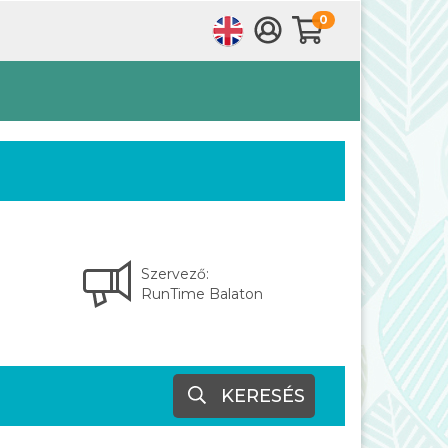
0
Szervező:
RunTime Balaton
KERESÉS