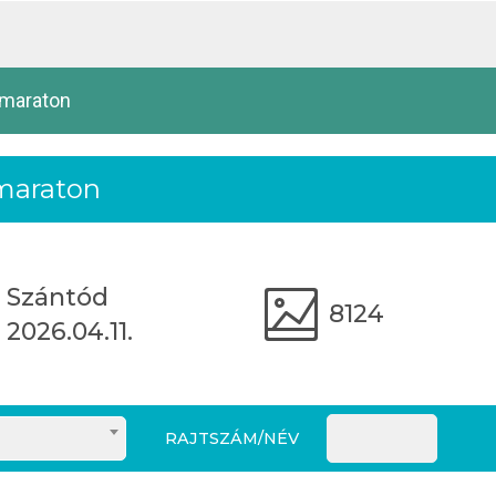
lmaraton
lmaraton
Szántód
8124
2026.04.11.
RAJTSZÁM/NÉV