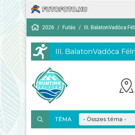
2026
/
Futás
/
III. BalatonVadóca Fé
III. BalatonVadóca Fé
TÉMA
- Összes téma -