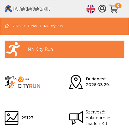
0
2026
/
Futás
/
NN City Run
NN City Run
Budapest
2026.03.29.
Szervező:
29123
Balatonman
Triatlon Kft.