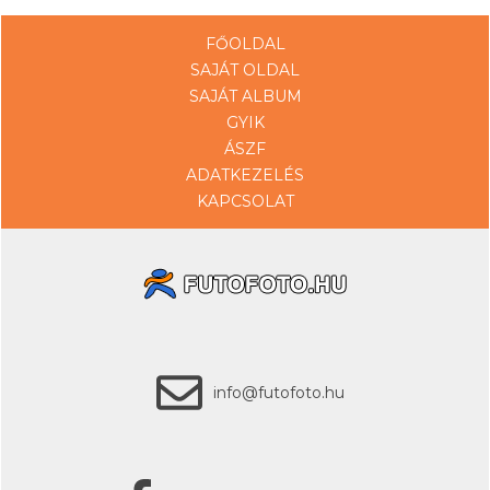
FŐOLDAL
SAJÁT OLDAL
SAJÁT ALBUM
GYIK
ÁSZF
ADATKEZELÉS
KAPCSOLAT
info@futofoto.hu