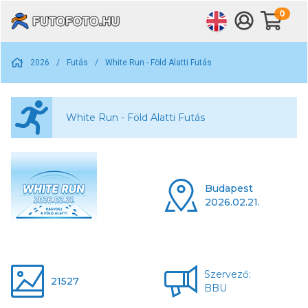
0
2026
/
Futás
/
White Run - Föld Alatti Futás
White Run - Föld Alatti Futás
Budapest
2026.02.21.
Szervező:
21527
BBU