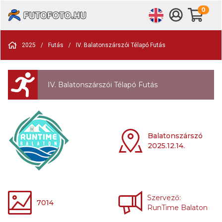
0
2025
/
Futás
/
IV. Balatonszárszói Télapó Futás
IV. Balatonszárszói Télapó Futás
Balatonszárszó
2025.12.14.
Szervező:
7014
RunTime Balaton