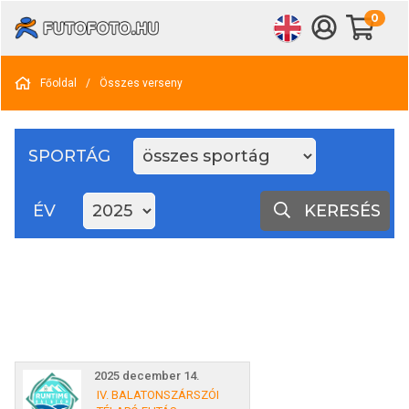
0
Főoldal
/
Összes verseny
SPORTÁG
ÉV
KERESÉS
2025 december 14.
IV. BALATONSZÁRSZÓI