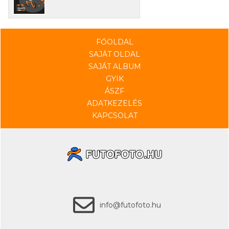
FŐOLDAL
SAJÁT OLDAL
SAJÁT ALBUM
GYIK
ÁSZF
ADATKEZELÉS
KAPCSOLAT
info@futofoto.hu