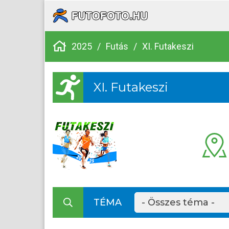
2025
/
Futás
/
XI. Futakeszi
XI. Futakeszi
TÉMA
- Összes téma -